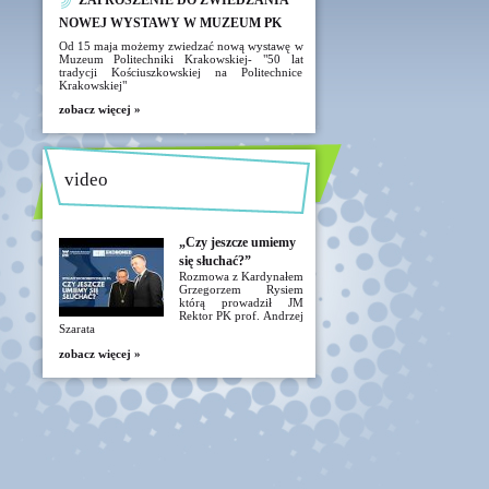
ZAPROSZENIE DO ZWIEDZANIA
NOWEJ WYSTAWY W MUZEUM PK
Od 15 maja możemy zwiedzać nową wystawę w
Muzeum Politechniki Krakowskiej- "50 lat
tradycji Kościuszkowskiej na Politechnice
Krakowskiej"
zobacz więcej »
video
„Czy jeszcze umiemy
się słuchać?”
Rozmowa z Kardynałem
Grzegorzem Rysiem
którą prowadził JM
Rektor PK prof. Andrzej
Szarata
zobacz więcej »