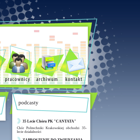
podcasty
35 Lecie Chóru PK "CANTATA"
Chór Politechniki Krakowskiej obchodzi 35-
lecie działalności