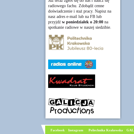
Już teraz zgłoś się do nas i naucz się
radiowego fachu. Zdobądź cenne
doświadczenie i staż pracy. Napisz na
nasz adres e-mail lub na FB lub
przyjdź
w poniedziałek o 20:00
na
spotkanie radiowe w naszej siedzibie.
Facebook
I
nstagram
Poliechnika Krakowska
GAL