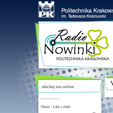
słuchaj nas online
aktualnie gramy:
Thesis - Like a child