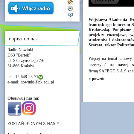
Wojskowa Akademia Tec
francuskiego koncernu 
Krakowską. Podpisane 
projekty rozwojowe, wy
napisz do nas
studentów i doktorantó
Szarata, rektor Politech
Radio Nowinki
DS3 "Bartek"
Więcej na temat umowy 
ul. Skarżyńskiego 7/6
przeczytać na
naszej s
31-866 Kraków
firmą SAFEGE S.A.S znaj
tel.: 12 648-25-71
« powrót
e-mail: nowinki@pk.edu.pl
Obserwuj nas na:
ZOSTAŃ JEDNYM Z NAS !!