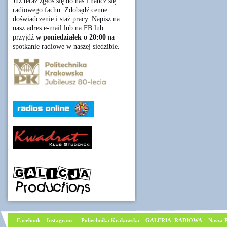
Już teraz zgłoś się do nas i naucz się
radiowego fachu. Zdobądź cenne
doświadczenie i staż pracy. Napisz na
nasz adres e-mail lub na FB lub
przyjdź
w poniedziałek o 20:00
na
spotkanie radiowe w naszej siedzibie.
Facebook
I
nstagram
Poliechnika Krakowska
GALERIA RADIOWA
Nasza P