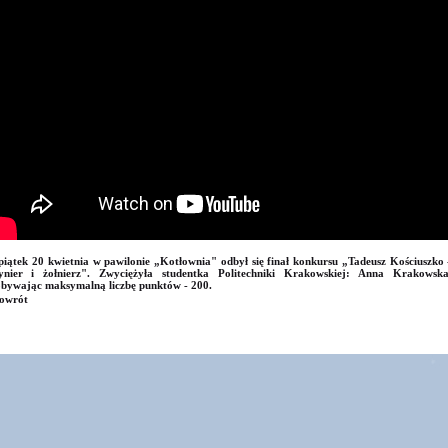
iątek 20 kwietnia w pawilonie „Kotłownia" odbył się finał konkursu „Tadeusz Kościuszko 
żynier i żołnierz". Zwyciężyła studentka Politechniki Krakowskiej: Anna Krakowska
bywając maksymalną liczbę punktów - 200.
owrót