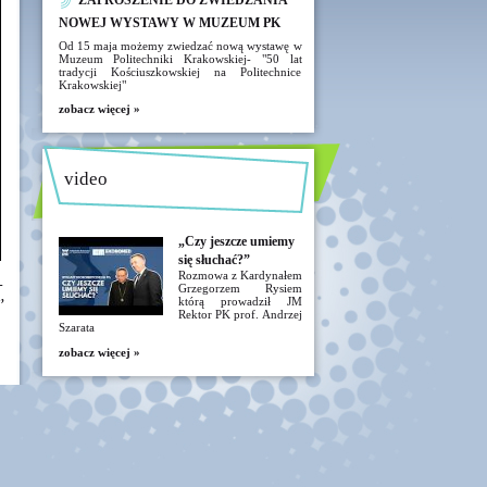
ZAPROSZENIE DO ZWIEDZANIA
NOWEJ WYSTAWY W MUZEUM PK
Od 15 maja możemy zwiedzać nową wystawę w
Muzeum Politechniki Krakowskiej- "50 lat
tradycji Kościuszkowskiej na Politechnice
Krakowskiej"
zobacz więcej »
video
„Czy jeszcze umiemy
się słuchać?”
Rozmowa z Kardynałem
-
Grzegorzem Rysiem
,
którą prowadził JM
Rektor PK prof. Andrzej
Szarata
zobacz więcej »