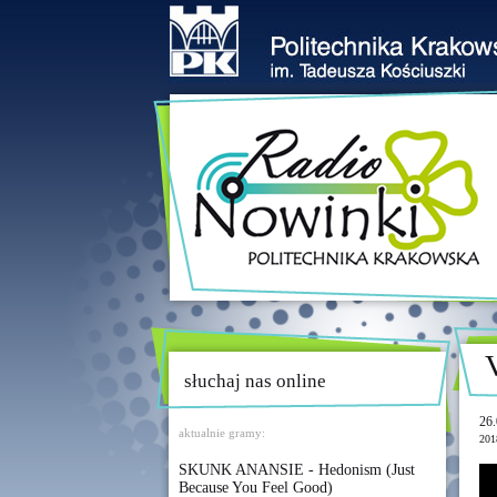
słuchaj nas online
26.
aktualnie gramy:
201
SKUNK ANANSIE - Hedonism (Just
Because You Feel Good)