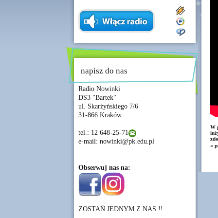
napisz do nas
Radio Nowinki
DS3 "Bartek"
ul. Skarżyńskiego 7/6
31-866 Kraków
W p
tel.: 12 648-25-71
in
zdo
e-mail: nowinki@pk.edu.pl
« p
Obserwuj nas na:
ZOSTAŃ JEDNYM Z NAS !!