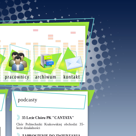
podcasty
35 Lecie Chóru PK "CANTATA"
Chór Politechniki Krakowskiej obchodzi 35-
lecie działalności