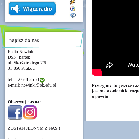
napisz do nas
Radio Nowinki
DS3 "Bartek"
ul. Skarżyńskiego 7/6
31-866 Kraków
tel.: 12 648-25-71
e-mail: nowinki@pk.edu.pl
Przeżyjmy to jeszcze r
jak rok akademicki rozp
« powrót
Obserwuj nas na:
ZOSTAŃ JEDNYM Z NAS !!