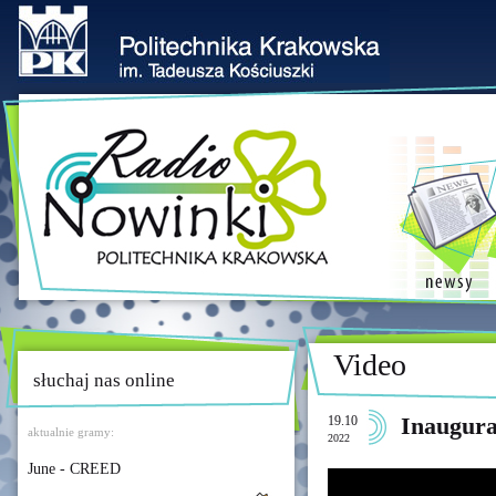
Video
słuchaj nas online
19.10
Inaugura
aktualnie gramy:
2022
June - CREED