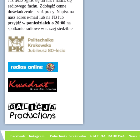
Już teraz zgłoś się do nas i naucz się
radiowego fachu. Zdobądź cenne
doświadczenie i staż pracy. Napisz na
nasz adres e-mail lub na FB lub
przyjdź
w poniedziałek o 20:00
na
spotkanie radiowe w naszej siedzibie.
Facebook
I
nstagram
Poliechnika Krakowska
GALERIA RADIOWA
Nasza P