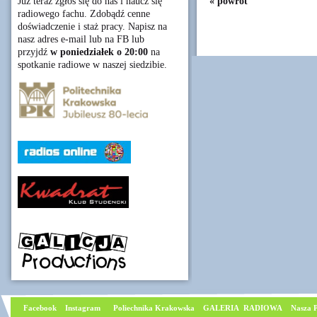
« powrót
Już teraz zgłoś się do nas i naucz się
radiowego fachu. Zdobądź cenne
doświadczenie i staż pracy. Napisz na
nasz adres e-mail lub na FB lub
przyjdź
w poniedziałek o 20:00
na
spotkanie radiowe w naszej siedzibie.
Facebook
I
nstagram
Poliechnika Krakowska
GALERIA RADIOWA
Nasza P