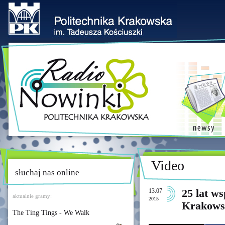
Video
słuchaj nas online
13.07
25 lat ws
aktualnie gramy:
2015
Krakows
The Ting Tings - We Walk