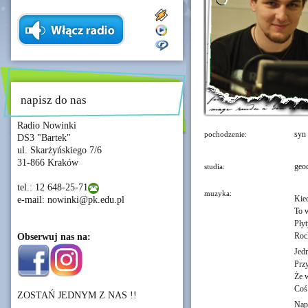
napisz do nas
Radio Nowinki
syn 
pochodzenie:
DS3 "Bartek"
ul. Skarżyńskiego 7/6
31-866 Kraków
geod
studia:
tel.: 12 648-25-71
muzyka:
Kied
e-mail: nowinki@pk.edu.pl
To 
Płyt
Rock
Obserwuj nas na:
Jed
Przy
Że w
Coś
ZOSTAŃ JEDNYM Z NAS !!
Nape