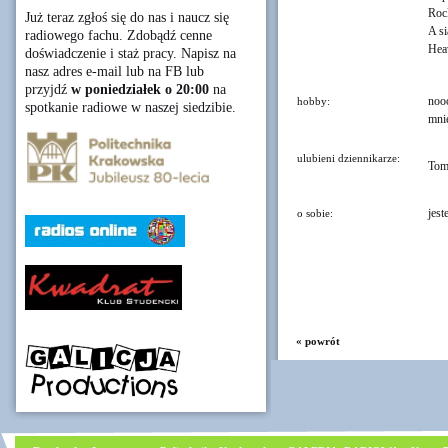
Rock
Już teraz zgłoś się do nas i naucz się
A si
radiowego fachu. Zdobądź cenne
Heav
doświadczenie i staż pracy. Napisz na
nasz adres e-mail lub na FB lub
przyjdź
w poniedziałek o 20:00
na
nooo
hobby:
spotkanie radiowe w naszej siedzibie.
mni
ulubieni dziennikarze:
Tom
jest
o sobie:
« powrót