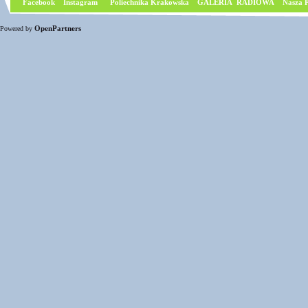
Facebook
I
nstagram
Poliechnika Krakowska
GALERIA RADIOWA
Nasza P
OpenPartners
Powered by