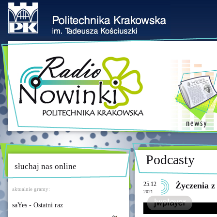
Podcasty
słuchaj nas online
25.12
Życzenia z
aktualnie gramy:
2021
saYes - Ostatni raz