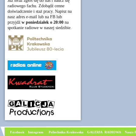
Już teraz zgłoś się do nas i naucz się
radiowego fachu. Zdobądź cenne
doświadczenie i staż pracy. Napisz na
nasz adres e-mail lub na FB lub
przyjdź
w poniedziałek o 20:00
na
spotkanie radiowe w naszej siedzibie.
Facebook
I
nstagram
Poliechnika Krakowska
GALERIA RADIOWA
Nasza P