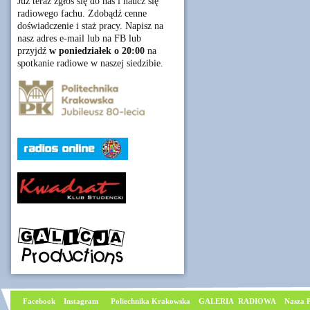
Już teraz zgłoś się do nas i naucz się
radiowego fachu. Zdobądź cenne
doświadczenie i staż pracy. Napisz na
nasz adres e-mail lub na FB lub
przyjdź
w poniedziałek o 20:00
na
spotkanie radiowe w naszej siedzibie.
Facebook
I
nstagram
Poliechnika Krakowska
GALERIA RADIOWA
Nasza P