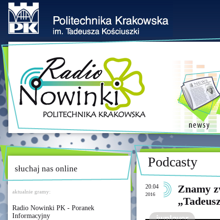
Podcasty
słuchaj nas online
20.04
Znamy zw
aktualnie gramy:
2016
„Tadeusz 
Radio Nowinki PK - Poranek
Informacyjny