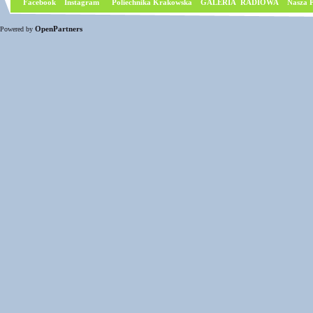
Facebook
I
nstagram
Poliechnika Krakowska
GALERIA RADIOWA
Nasza P
OpenPartners
Powered by