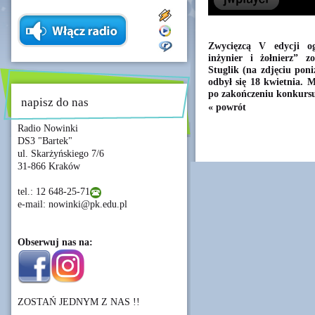
Zwycięzcą V edycji og
inżynier i żołnierz” z
Stuglik (na zdjęciu poniż
odbył się 18 kwietnia. 
po zakończeniu konkurs
napisz do nas
« powrót
Radio Nowinki
DS3 "Bartek"
ul. Skarżyńskiego 7/6
31-866 Kraków
tel.: 12 648-25-71
e-mail: nowinki@pk.edu.pl
Obserwuj nas na:
ZOSTAŃ JEDNYM Z NAS !!