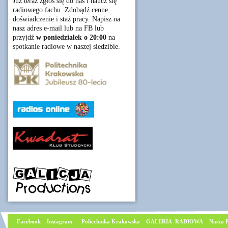
Już teraz zgłoś się do nas i naucz się
radiowego fachu. Zdobądź cenne
doświadczenie i staż pracy. Napisz na
nasz adres e-mail lub na FB lub
przyjdź
w poniedziałek o 20:00
na
spotkanie radiowe w naszej siedzibie.
Facebook
I
nstagram
Poliechnika Krakowska
GALERIA RADIOWA
Nasza P