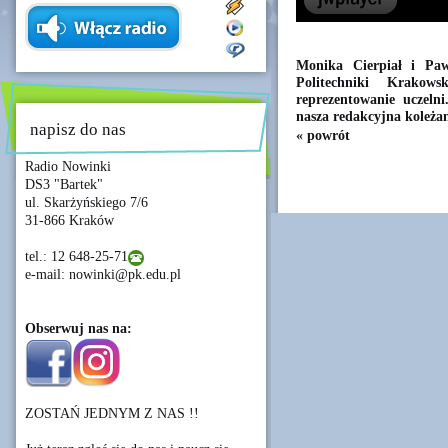
Monika Cierpiał i Paw
Politechniki Krakow
reprezentowanie uczeln
nasza redakcyjna koleża
napisz do nas
« powrót
Radio Nowinki
DS3 "Bartek"
ul. Skarżyńskiego 7/6
31-866 Kraków
tel.: 12 648-25-71
e-mail: nowinki@pk.edu.pl
Obserwuj nas na:
ZOSTAŃ JEDNYM Z NAS !!