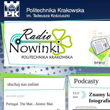
Podcasty
słuchaj nas online
13.11
Znamy l
aktualnie gramy:
2019
fotograf
Portugal. The Man - Atomic Man