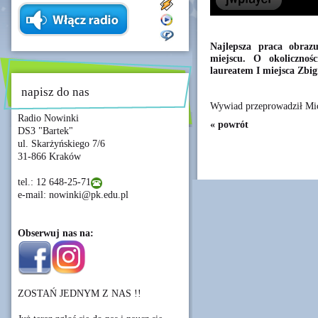
Najlepsza praca obraz
miejscu. O okolicznoś
laureatem I miejsca Zbi
napisz do nas
Wywiad przeprowadził Mic
Radio Nowinki
« powrót
DS3 "Bartek"
ul. Skarżyńskiego 7/6
31-866 Kraków
tel.: 12 648-25-71
e-mail: nowinki@pk.edu.pl
Obserwuj nas na:
ZOSTAŃ JEDNYM Z NAS !!