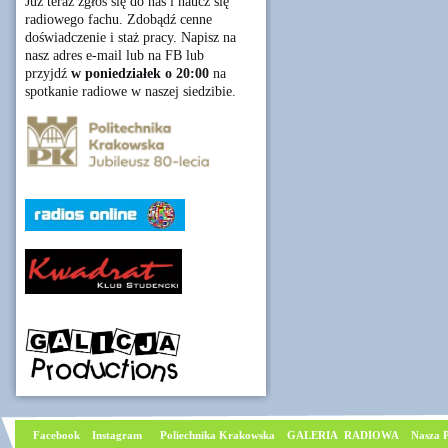
Już teraz zgłoś się do nas i naucz się
radiowego fachu. Zdobądź cenne
doświadczenie i staż pracy. Napisz na
nasz adres e-mail lub na FB lub
przyjdź
w poniedziałek o 20:00
na
spotkanie radiowe w naszej siedzibie.
Facebook
I
nstagram
Poliechnika Krakowska
GALERIA RADIOWA
Nasza P