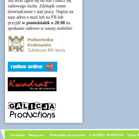
Już teraz zgłoś się do nas i naucz się
radiowego fachu. Zdobądź cenne
doświadczenie i staż pracy. Napisz na
nasz adres e-mail lub na FB lub
przyjdź
w poniedziałek o 20:00
na
spotkanie radiowe w naszej siedzibie.
Facebook
I
nstagram
Poliechnika Krakowska
GALERIA RADIOWA
Nasza P