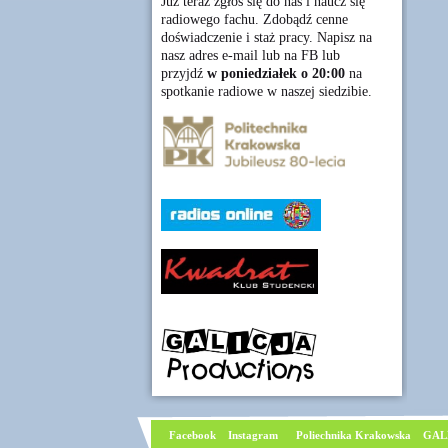
Już teraz zgłoś się do nas i naucz się
radiowego fachu. Zdobądź cenne
doświadczenie i staż pracy. Napisz na
nasz adres e-mail lub na FB lub
przyjdź
w poniedziałek o 20:00
na
spotkanie radiowe w naszej siedzibie.
Facebook
I
nstagram
Poliechnika Krakowska
GAL