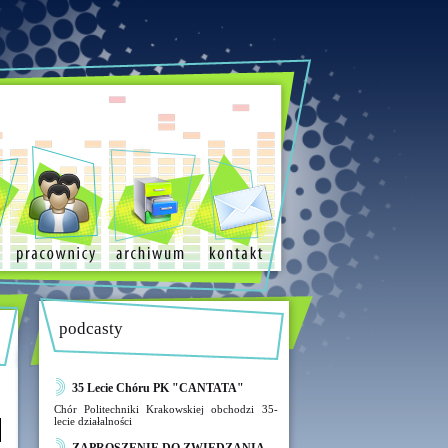
podcasty
35 Lecie Chóru PK "CANTATA"
Chór Politechniki Krakowskiej obchodzi 35-
lecie działalności