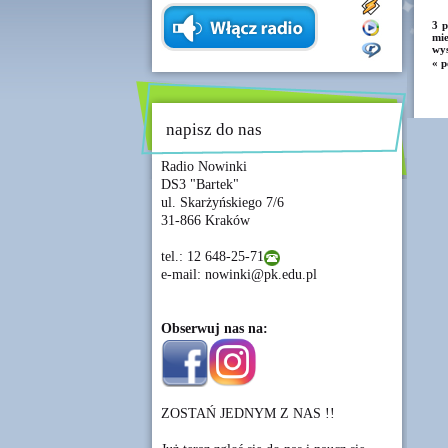
3 
mi
wys
« p
napisz do nas
Radio Nowinki
DS3 "Bartek"
ul. Skarżyńskiego 7/6
31-866 Kraków
tel.: 12 648-25-71
e-mail: nowinki@pk.edu.pl
Obserwuj nas na:
ZOSTAŃ JEDNYM Z NAS !!