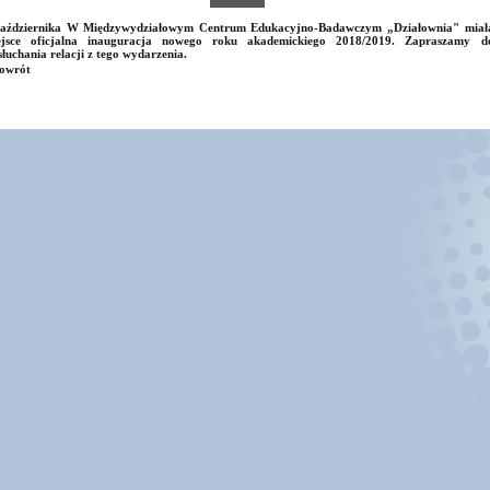
października W Międzywydziałowym Centrum Edukacyjno-Badawczym „Działownia" miał
ejsce oficjalna inauguracja nowego roku akademickiego 2018/2019. Zapraszamy d
łuchania relacji z tego wydarzenia.
owrót