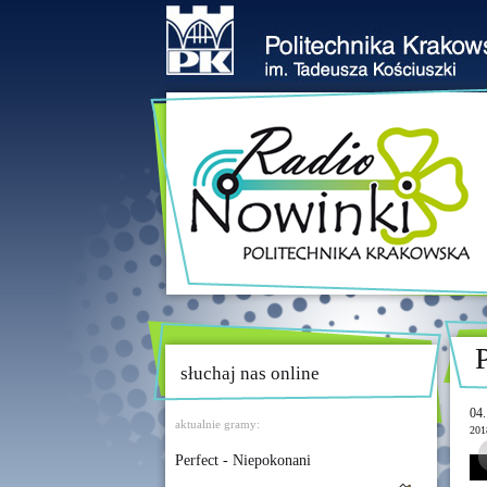
słuchaj nas online
04.
aktualnie gramy:
201
Perfect - Niepokonani