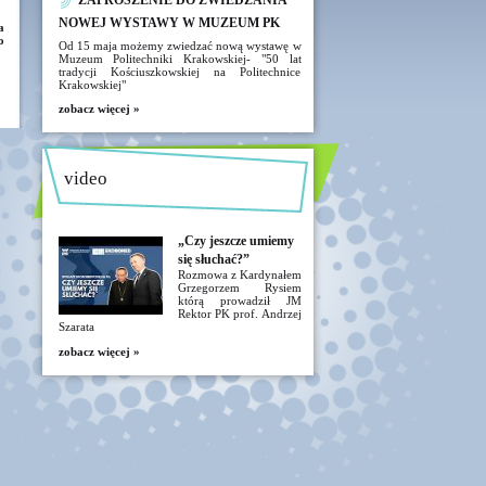
ZAPROSZENIE DO ZWIEDZANIA
NOWEJ WYSTAWY W MUZEUM PK
a
o
Od 15 maja możemy zwiedzać nową wystawę w
Muzeum Politechniki Krakowskiej- "50 lat
tradycji Kościuszkowskiej na Politechnice
Krakowskiej"
zobacz więcej »
video
„Czy jeszcze umiemy
się słuchać?”
Rozmowa z Kardynałem
Grzegorzem Rysiem
którą prowadził JM
Rektor PK prof. Andrzej
Szarata
zobacz więcej »