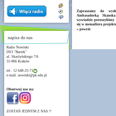
Zapraszamy do wysł
Ambasadorką Skanska
wywiadzie poruszyliśmy 
się w menadżera projektu
« powrót
napisz do nas
Radio Nowinki
DS3 "Bartek"
ul. Skarżyńskiego 7/6
31-866 Kraków
tel.: 12 648-25-71
e-mail: nowinki@pk.edu.pl
Obserwuj nas na:
ZOSTAŃ JEDNYM Z NAS !!