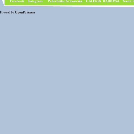
Facebook
I
nstagram
Poliechnika Krakowska
GALERIA RADIOWA
Nasza P
OpenPartners
Powered by