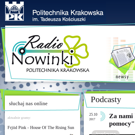
Podcasty
słuchaj nas online
25.10
Za nami 
aktualnie gramy:
2017
pomocy"
Frjiid Pink - House Of The Rising Sun