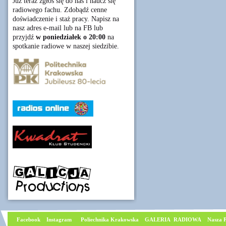
Już teraz zgłoś się do nas i naucz się
radiowego fachu. Zdobądź cenne
doświadczenie i staż pracy. Napisz na
nasz adres e-mail lub na FB lub
przyjdź
w poniedziałek o 20:00
na
spotkanie radiowe w naszej siedzibie.
Facebook
I
nstagram
Poliechnika Krakowska
GALERIA RADIOWA
Nasza P