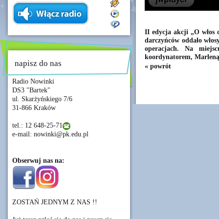
II edycja akcji „O włos
darczyńców oddało włosy
operacjach. Na miejsc
koordynatorem, Marleną
napisz do nas
« powrót
Radio Nowinki
DS3 "Bartek"
ul. Skarżyńskiego 7/6
31-866 Kraków
tel.: 12 648-25-71
e-mail: nowinki@pk.edu.pl
Obserwuj nas na:
ZOSTAŃ JEDNYM Z NAS !!