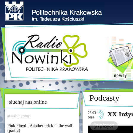
Podcasty
słuchaj nas online
23.03
XX Inżyn
aktualnie gramy:
2018
Pink Floyd - Another brick in the wall
(part 2)