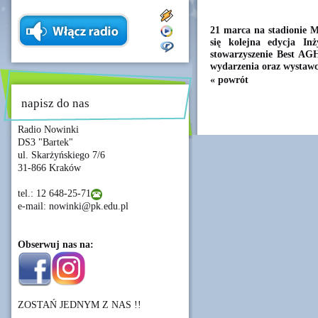
21 marca na stadionie 
się kolejna edycja In
stowarzyszenie Best AG
wydarzenia oraz wystawc
« powrót
napisz do nas
Radio Nowinki
DS3 "Bartek"
ul. Skarżyńskiego 7/6
31-866 Kraków
tel.: 12 648-25-71
e-mail: nowinki@pk.edu.pl
Obserwuj nas na:
ZOSTAŃ JEDNYM Z NAS !!