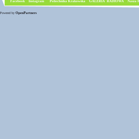
Facebook
I
nstagram
Poliechnika Krakowska
GALERIA RADIOWA
Nasza P
OpenPartners
Powered by