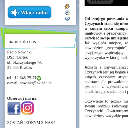
Od swojego powstania w
Czyżynach stała się nieo
w samym sercu kampusu
naukowcy i pracownicy 
rozwijać swoje umiejętno
napisz do nas
Jak wygląda miejsce, w
powiedzieć: „zwyczajnie”,
Radio Nowinki
przyjaznym wspierającym s
DS3 "Bartek"
wypoczynku w której możn
ul. Skarżyńskiego 7/6
Jednym z najważniejszyc
31-866 Kraków
Czyżynach jest jej bogata
książek, czasopism, artyk
tel.: 12 648-25-71
podstawa dla prowadzeni
e-mail: nowinki@pk.edu.pl
systemom zarządzania zaso
umożliwiając studentom i 
Obserwuj nas na:
Oczywiście to jednak n
swoim rodzaju radiowego
Czyżynach! Gwarantuj
odwiedzimy wszystkie pomi
ZOSTAŃ JEDNYM Z NAS !!
---