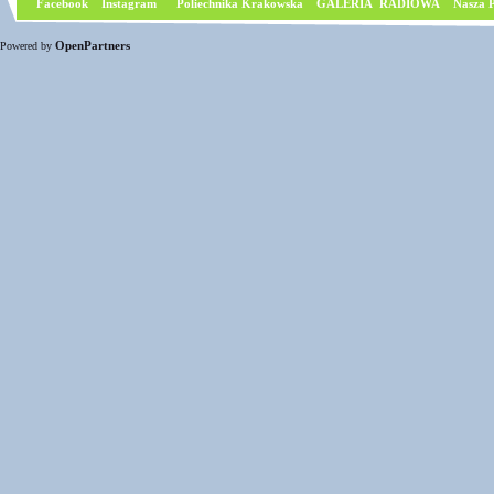
Facebook
I
nstagram
Poliechnika Krakowska
GALERIA RADIOWA
Nasza P
OpenPartners
Powered by