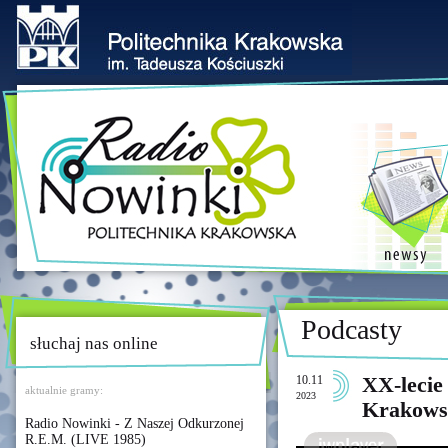
Podcasty
słuchaj nas online
10.11
XX-lecie 
aktualnie gramy:
2023
Krakows
Radio Nowinki - Z Naszej Odkurzonej
R.E.M. (LIVE 1985)