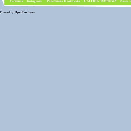
Facebook
I
nstagram
Poliechnika Krakowska
GALERIA RADIOWA
Nasza P
OpenPartners
Powered by