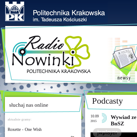
Podcasty
słuchaj nas online
10.09
Wywiad ze 
aktualnie gramy:
2015
BnSZ
Roxette - One Wish