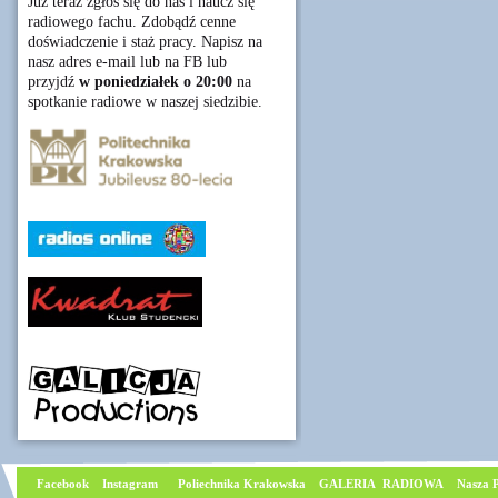
Już teraz zgłoś się do nas i naucz się
radiowego fachu. Zdobądź cenne
doświadczenie i staż pracy. Napisz na
nasz adres e-mail lub na FB lub
przyjdź
w poniedziałek o 20:00
na
spotkanie radiowe w naszej siedzibie.
Facebook
I
nstagram
Poliechnika Krakowska
GALERIA RADIOWA
Nasza P