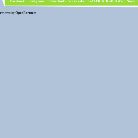
Facebook
I
nstagram
Poliechnika Krakowska
GALERIA RADIOWA
Nasza P
OpenPartners
Powered by