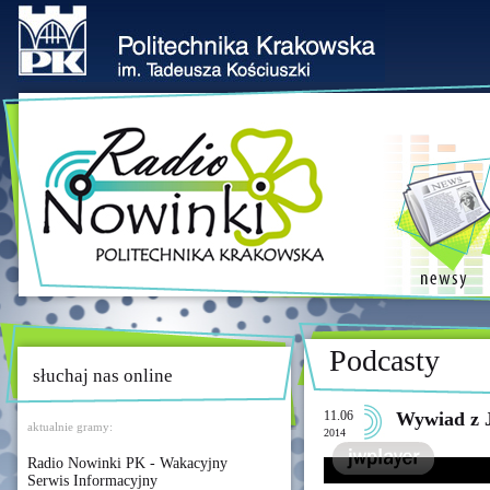
Podcasty
słuchaj nas online
11.06
Wywiad z 
aktualnie gramy:
2014
Radio Nowinki PK - Wakacyjny
Serwis Informacyjny