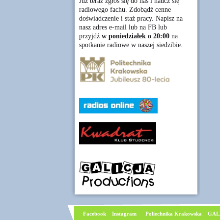
Już teraz zgłoś się do nas i naucz się
radiowego fachu. Zdobądź cenne
doświadczenie i staż pracy. Napisz na
nasz adres e-mail lub na FB lub
przyjdź
w poniedziałek o 20:00
na
spotkanie radiowe w naszej siedzibie.
Facebook
I
nstagram
Poliechnika Krakowska
GAL