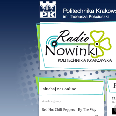
słuchaj nas online
13.
aktualnie gramy:
201
Red Hot Chili Peppers - By The Way