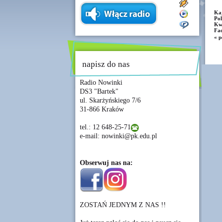
Ka
Po
Kwa
Fa
« p
napisz do nas
Radio Nowinki
DS3 "Bartek"
ul. Skarżyńskiego 7/6
31-866 Kraków
tel.: 12 648-25-71
e-mail: nowinki@pk.edu.pl
Obserwuj nas na:
ZOSTAŃ JEDNYM Z NAS !!