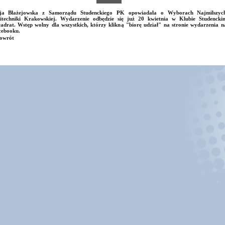
ja Błażejowska z Samorządu Studenckiego PK opowiadała o Wyborach Najmilszyc
litechniki Krakowskiej. Wydarzenie odbędzie się już 20 kwietnia w Klubie Studencki
drat. Wstęp wolny dla wszystkich, którzy klikną "biorę udział" na stronie wydarzenia n
cebooku.
owrót