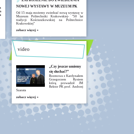
ZAPROSZENIE DO ZWIEDZANIA
NOWEJ WYSTAWY W MUZEUM PK
h
m
Od 15 maja możemy zwiedzać nową wystawę w
a
Muzeum Politechniki Krakowskiej- "50 lat
tradycji Kościuszkowskiej na Politechnice
Krakowskiej"
zobacz więcej »
video
„Czy jeszcze umiemy
się słuchać?”
Rozmowa z Kardynałem
Grzegorzem Rysiem
którą prowadził JM
Rektor PK prof. Andrzej
Szarata
zobacz więcej »