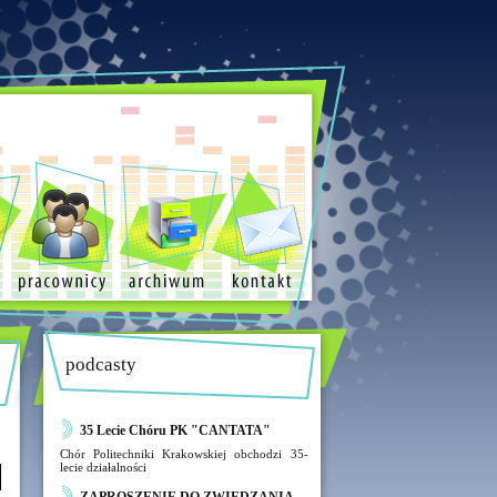
podcasty
35 Lecie Chóru PK "CANTATA"
Chór Politechniki Krakowskiej obchodzi 35-
lecie działalności