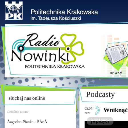
Podcasty
słuchaj nas online
05.04
Wniknąć 
aktualnie gramy:
2020
Åagodna Pianka - SÅoÅ