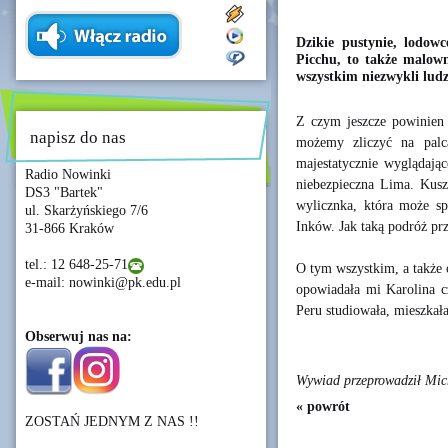
Dzikie pustynie, lodow
Picchu, to także malown
wszystkim niezwykli ludz
Z czym jeszcze powinien 
napisz do nas
możemy zliczyć na palc
majestatycznie wyglądają
Radio Nowinki
niebezpieczna Lima. Kusz
DS3 "Bartek"
wylicznka, która może spr
ul. Skarżyńskiego 7/6
Inków. Jak taką podróż p
31-866 Kraków
tel.: 12 648-25-71
O tym wszystkim, a także
e-mail: nowinki@pk.edu.pl
opowiadała mi Karolina c
Peru studiowała, mieszkał
Obserwuj nas na:
Wywiad przeprowadził Mic
« powrót
ZOSTAŃ JEDNYM Z NAS !!