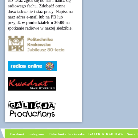
Już teraz zgłoś się do nas i naucz się
radiowego fachu. Zdobądź cenne
doświadczenie i staż pracy. Napisz na
nasz adres e-mail lub na FB lub
przyjdź
w poniedziałek o 20:00
na
spotkanie radiowe w naszej siedzibie.
Facebook
I
nstagram
Poliechnika Krakowska
GALERIA RADIOWA
Nasza P