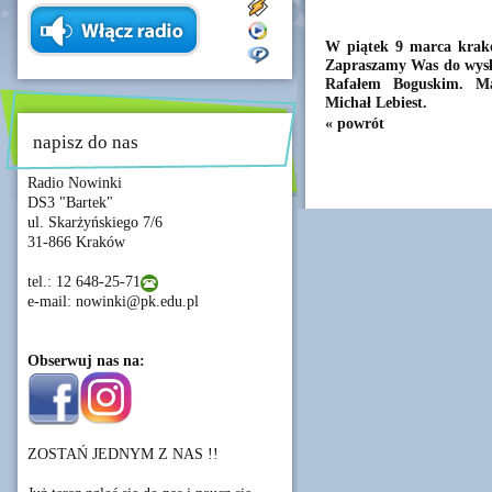
W piątek 9 marca krako
Zapraszamy Was do wys
Rafałem Boguskim. Mat
Michał Lebiest.
« powrót
napisz do nas
Radio Nowinki
DS3 "Bartek"
ul. Skarżyńskiego 7/6
31-866 Kraków
tel.: 12 648-25-71
e-mail: nowinki@pk.edu.pl
Obserwuj nas na:
ZOSTAŃ JEDNYM Z NAS !!