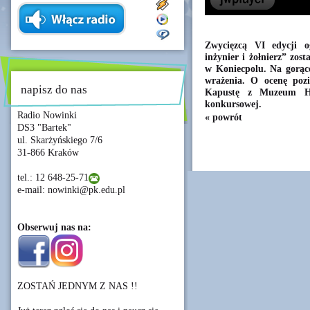
Zwycięzcą VI edycji o
inżynier i żołnierz” zos
w Koniecpolu. Na gorąco
wrażenia. O ocenę pozi
napisz do nas
Kapustę z Muzeum His
konkursowej.
Radio Nowinki
« powrót
DS3 "Bartek"
ul. Skarżyńskiego 7/6
31-866 Kraków
tel.: 12 648-25-71
e-mail: nowinki@pk.edu.pl
Obserwuj nas na:
ZOSTAŃ JEDNYM Z NAS !!