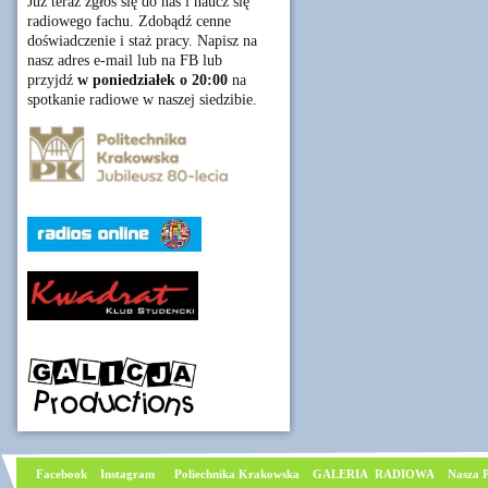
Już teraz zgłoś się do nas i naucz się
radiowego fachu. Zdobądź cenne
doświadczenie i staż pracy. Napisz na
nasz adres e-mail lub na FB lub
przyjdź
w poniedziałek o 20:00
na
spotkanie radiowe w naszej siedzibie.
Facebook
I
nstagram
Poliechnika Krakowska
GALERIA RADIOWA
Nasza P