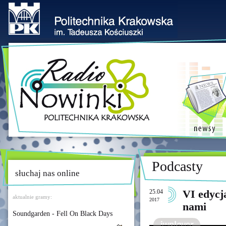
Podcasty
słuchaj nas online
25.04
VI edycj
aktualnie gramy:
2017
nami
Soundgarden - Fell On Black Days