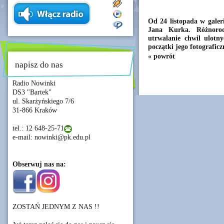
Od 24 listopada w galer
Jana Kurka. Różnoro
utrwalanie chwil ulotny
początki jego fotograficz
« powrót
napisz do nas
Radio Nowinki
DS3 "Bartek"
ul. Skarżyńskiego 7/6
31-866 Kraków
tel.: 12 648-25-71
e-mail: nowinki@pk.edu.pl
Obserwuj nas na:
ZOSTAŃ JEDNYM Z NAS !!