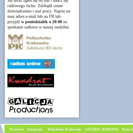
Już teraz zgłoś się do nas i naucz się
radiowego fachu. Zdobądź cenne
doświadczenie i staż pracy. Napisz na
nasz adres e-mail lub na FB lub
przyjdź
w poniedziałek o 20:00
na
spotkanie radiowe w naszej siedzibie.
Facebook
I
nstagram
Poliechnika Krakowska
GALERIA RADIOWA
Nasza P