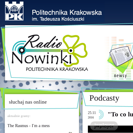
Podcasty
słuchaj nas online
25.11
"To co lu
aktualnie gramy:
2016
The Rasmus - I'm a mess