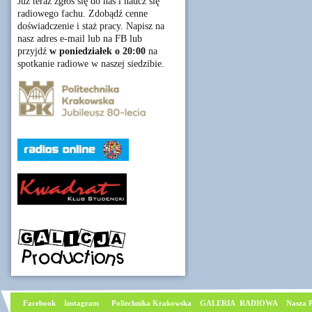
Już teraz zgłoś się do nas i naucz się
radiowego fachu. Zdobądź cenne
doświadczenie i staż pracy. Napisz na
nasz adres e-mail lub na FB lub
przyjdź
w poniedziałek o 20:00
na
spotkanie radiowe w naszej siedzibie.
Facebook
I
nstagram
Poliechnika Krakowska
GALERIA RADIOWA
Nasza P