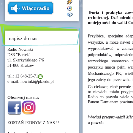
Teoria i praktyka zaws
technicznej. Dziś odrobi
umiejętności do walki Co
Przyłbice, specjalne ad
napisz do nas
wszystko, a może nawet 
wyprodukować w zacisz
Radio Nowinki
półproduktów, odpowied
DS3 "Bartek"
ul. Skarżyńskiego 7/6
wszystkiego stanowczo 
31-866 Kraków
początku marca pełni wa
Mechanicznego PK, wielk
tel.: 12 648-25-71
jego zalety do przeciwdzi
e-mail: nowinki@pk.edu.pl
Co ciekawe, choć pewnie n
to niewielu miało przyje
Radio co prawda wiele w
Obserwuj nas na:
Panem Damianem powinna u
Wywiad przeprowadził Mic
« powrót
ZOSTAŃ JEDNYM Z NAS !!