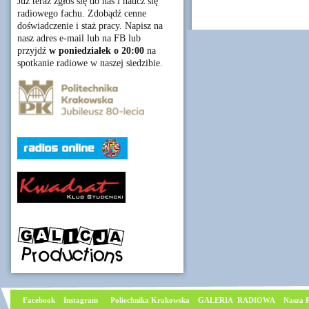
Już teraz zgłoś się do nas i naucz się
radiowego fachu. Zdobądź cenne
doświadczenie i staż pracy. Napisz na
nasz adres e-mail lub na FB lub
przyjdź
w poniedziałek o 20:00
na
spotkanie radiowe w naszej siedzibie.
Facebook
I
nstagram
Poliechnika Krakowska
GALERIA RADIOWA
Nasza P