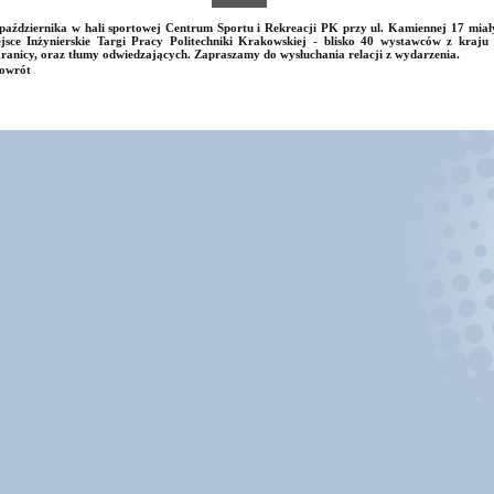
października w hali sportowej Centrum Sportu i Rekreacji PK przy ul. Kamiennej 17 miał
jsce Inżynierskie Targi Pracy Politechniki Krakowskiej - blisko 40 wystawców z kraju 
ranicy, oraz tłumy odwiedzających. Zapraszamy do wysłuchania relacji z wydarzenia.
owrót