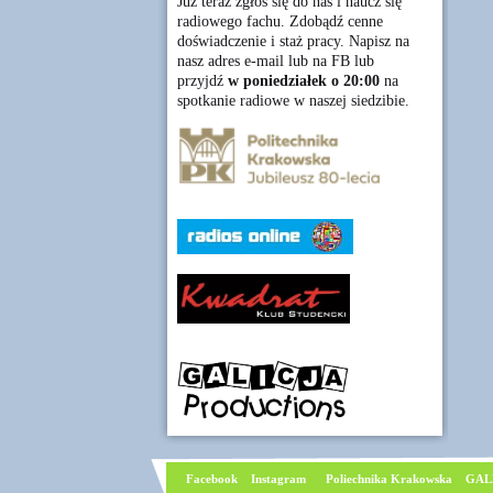
Już teraz zgłoś się do nas i naucz się
radiowego fachu. Zdobądź cenne
doświadczenie i staż pracy. Napisz na
nasz adres e-mail lub na FB lub
przyjdź
w poniedziałek o 20:00
na
spotkanie radiowe w naszej siedzibie.
Facebook
I
nstagram
Poliechnika Krakowska
GAL