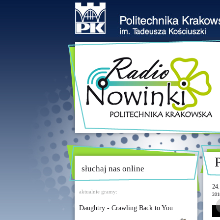
słuchaj nas online
24.
aktualnie gramy:
201
Daughtry - Crawling Back to You