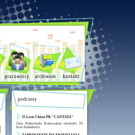
podcasty
35 Lecie Chóru PK "CANTATA"
Chór Politechniki Krakowskiej obchodzi 35-
lecie działalności