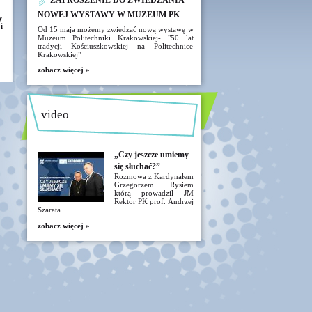
ZAPROSZENIE DO ZWIEDZANIA
NOWEJ WYSTAWY W MUZEUM PK
y
i
Od 15 maja możemy zwiedzać nową wystawę w
Muzeum Politechniki Krakowskiej- "50 lat
tradycji Kościuszkowskiej na Politechnice
Krakowskiej"
zobacz więcej »
video
„Czy jeszcze umiemy
się słuchać?”
Rozmowa z Kardynałem
Grzegorzem Rysiem
którą prowadził JM
Rektor PK prof. Andrzej
Szarata
zobacz więcej »