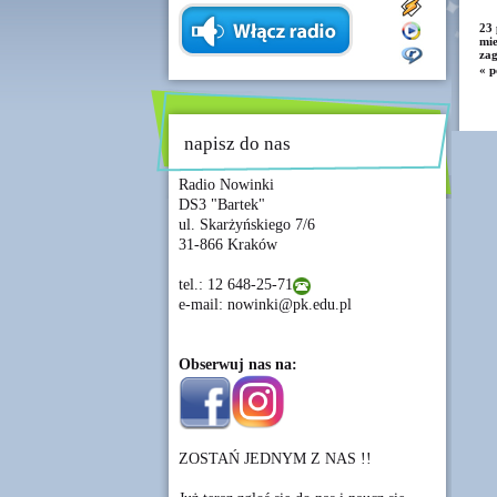
23 
mie
zag
« p
napisz do nas
Radio Nowinki
DS3 "Bartek"
ul. Skarżyńskiego 7/6
31-866 Kraków
tel.: 12 648-25-71
e-mail: nowinki@pk.edu.pl
Obserwuj nas na:
ZOSTAŃ JEDNYM Z NAS !!