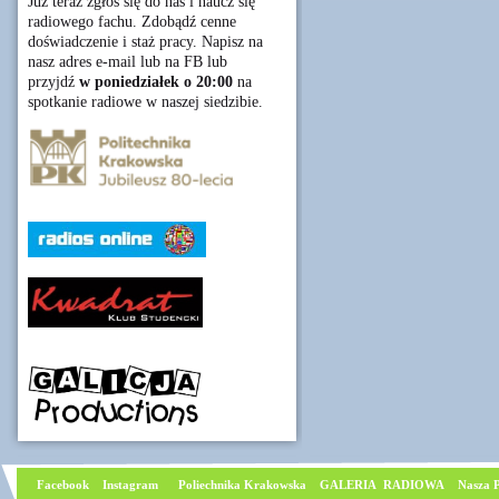
Już teraz zgłoś się do nas i naucz się
radiowego fachu. Zdobądź cenne
doświadczenie i staż pracy. Napisz na
nasz adres e-mail lub na FB lub
przyjdź
w poniedziałek o 20:00
na
spotkanie radiowe w naszej siedzibie.
Facebook
I
nstagram
Poliechnika Krakowska
GALERIA RADIOWA
Nasza P