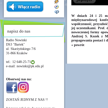
W dniach 24 i 25 mar
międzynarodowej konfe
współczesność, przyszłość
jej uczestnikami. Prof. 
napisz do nas
nowoczesnej formy opow
Andrzej S. Kozek z Mac
Radio Nowinki
propagowania postaci i d
DS3 "Bartek"
« powrót
ul. Skarżyńskiego 7/6
31-866 Kraków
tel.: 12 648-25-71
e-mail: nowinki@pk.edu.pl
Obserwuj nas na:
ZOSTAŃ JEDNYM Z NAS !!