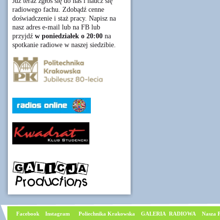
Już teraz zgłoś się do nas i naucz się
radiowego fachu. Zdobądź cenne
doświadczenie i staż pracy. Napisz na
nasz adres e-mail lub na FB lub
przyjdź
w poniedziałek o 20:00
na
spotkanie radiowe w naszej siedzibie.
Facebook
I
nstagram
Poliechnika Krakowska
GALERIA RADIOWA
Nasza P