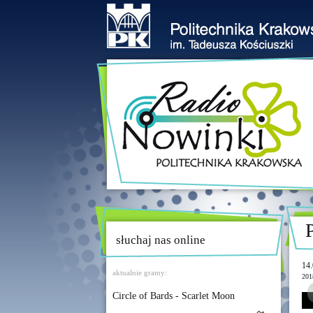
słuchaj nas online
14.
aktualnie gramy:
201
Circle of Bards - Scarlet Moon