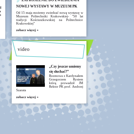
ZAPROSZENIE DO ZWIEDZANIA
NOWEJ WYSTAWY W MUZEUM PK
d
a
Od 15 maja możemy zwiedzać nową wystawę w
o
Muzeum Politechniki Krakowskiej- "50 lat
tradycji Kościuszkowskiej na Politechnice
Krakowskiej"
zobacz więcej »
video
„Czy jeszcze umiemy
się słuchać?”
Rozmowa z Kardynałem
Grzegorzem Rysiem
którą prowadził JM
Rektor PK prof. Andrzej
Szarata
zobacz więcej »