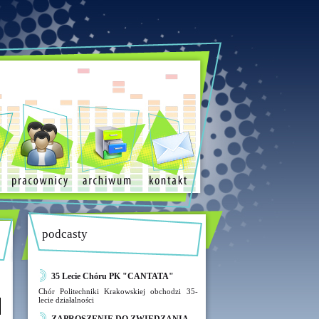
podcasty
35 Lecie Chóru PK "CANTATA"
Chór Politechniki Krakowskiej obchodzi 35-
lecie działalności