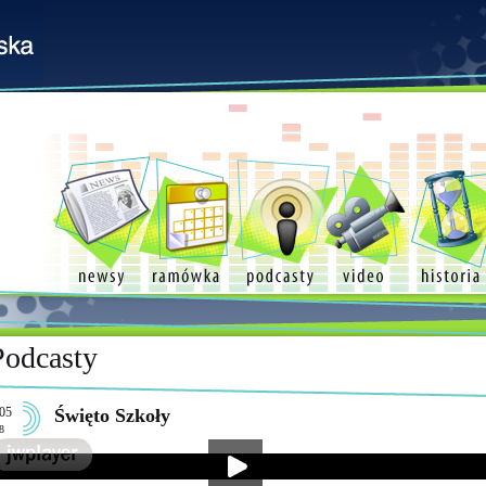
Podcasty
05
Święto Szkoły
8