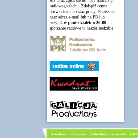
Już teraz zgłoś się do nas i naucz się
radiowego fachu. Zdobądź cenne
doświadczenie i staż pracy. Napisz na
nasz adres e-mail lub na FB lub
przyjdź
w poniedziałek o 20:00
na
spotkanie radiowe w naszej siedzibie.
Facebook
I
nstagram
Poliechnika Krakowska
GAL