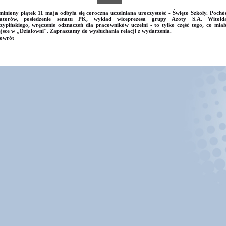
iniony piątek 11 maja odbyła się coroczna uczelniana uroczystość - Święto Szkoły. Pochó
natorów, posiedzenie senatu PK, wykład wiceprezesa grupy Azoty S.A. Witold
zypińskiego, wręczenie odznaczeń dla pracowników uczelni - to tylko część tego, co miał
jsce w „Działowni". Zapraszamy do wysłuchania relacji z wydarzenia.
owrót