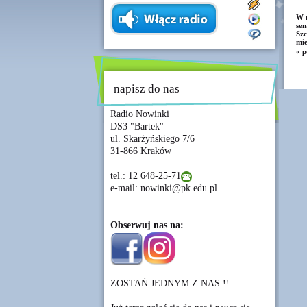
W m
se
Szc
mie
« p
napisz do nas
Radio Nowinki
DS3 "Bartek"
ul. Skarżyńskiego 7/6
31-866 Kraków
tel.: 12 648-25-71
e-mail: nowinki@pk.edu.pl
Obserwuj nas na:
ZOSTAŃ JEDNYM Z NAS !!