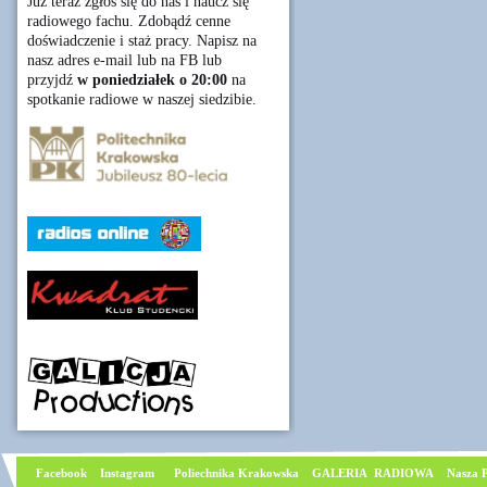
Już teraz zgłoś się do nas i naucz się
radiowego fachu. Zdobądź cenne
doświadczenie i staż pracy. Napisz na
nasz adres e-mail lub na FB lub
przyjdź
w poniedziałek o 20:00
na
spotkanie radiowe w naszej siedzibie.
Facebook
I
nstagram
Poliechnika Krakowska
GALERIA RADIOWA
Nasza P