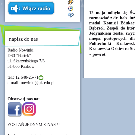
12 maja odbyło się Św
rozmawiać z dr. hab. in
medal Komisji Edukacj
Dąbrzoł. Zespół do któ
Jedynakiem został zwyci
miejsc postojowych d
napisz do nas
Politechniki Krakowsk
Krakowska Orkiestra St
Radio Nowinki
« powrót
DS3 "Bartek"
ul. Skarżyńskiego 7/6
31-866 Kraków
tel.: 12 648-25-71
e-mail: nowinki@pk.edu.pl
Obserwuj nas na:
ZOSTAŃ JEDNYM Z NAS !!