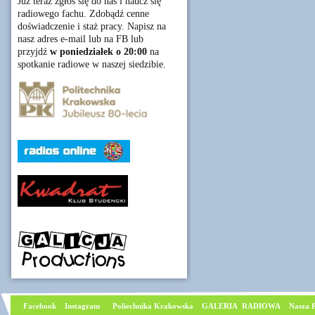
Już teraz zgłoś się do nas i naucz się
radiowego fachu. Zdobądź cenne
doświadczenie i staż pracy. Napisz na
nasz adres e-mail lub na FB lub
przyjdź
w poniedziałek o 20:00
na
spotkanie radiowe w naszej siedzibie.
Facebook
I
nstagram
Poliechnika Krakowska
GALERIA RADIOWA
Nasza P