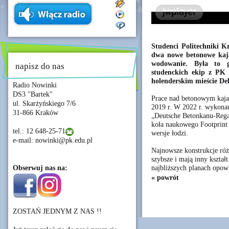
Studenci Politechniki 
dwa nowe betonowe kaja
wodowanie. Była to 
napisz do nas
studenckich ekip z PK
holenderskim mieście Del
Radio Nowinki
DS3 "Bartek"
Prace nad betonowym kajak
ul. Skarżyńskiego 7/6
2019 r. W 2022 r. wykonan
31-866 Kraków
„Deutsche Betonkanu-Rega
koła naukowego Footprint 
tel.: 12 648-25-71
wersje łodzi.
e-mail: nowinki@pk.edu.pl
Najnowsze konstrukcje różn
szybsze i mają inny kształ
najbliższych planach opow
Obserwuj nas na:
« powrót
ZOSTAŃ JEDNYM Z NAS !!