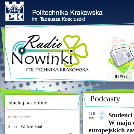
Podcasty
słuchaj nas online
21.04
Studenci
aktualnie gramy:
2023
W maju c
Kubb - Wicked Soul
europejskich z