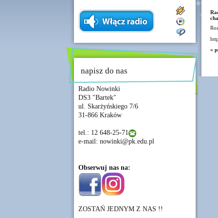
Rad
cha
Roz
htt
« p
napisz do nas
Radio Nowinki
DS3 "Bartek"
ul. Skarżyńskiego 7/6
31-866 Kraków
tel.: 12 648-25-71
e-mail: nowinki@pk.edu.pl
Obserwuj nas na:
ZOSTAŃ JEDNYM Z NAS !!