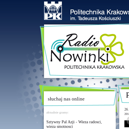
słuchaj nas online
26.
aktualnie gramy:
201
Sztywny Pal Azji - Wieza radosci,
wieza smotnosci