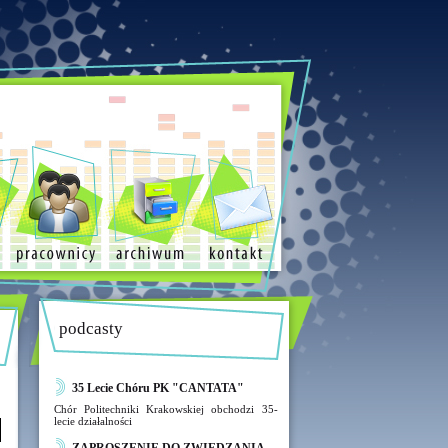
podcasty
35 Lecie Chóru PK "CANTATA"
Chór Politechniki Krakowskiej obchodzi 35-
lecie działalności