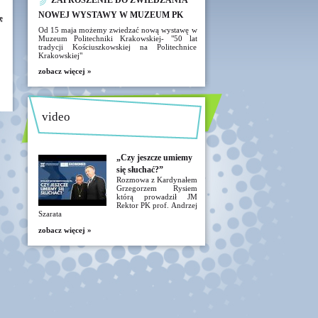
ZAPROSZENIE DO ZWIEDZANIA
NOWEJ WYSTAWY W MUZEUM PK
ę
Od 15 maja możemy zwiedzać nową wystawę w
Muzeum Politechniki Krakowskiej- "50 lat
tradycji Kościuszkowskiej na Politechnice
Krakowskiej"
zobacz więcej »
video
„Czy jeszcze umiemy
się słuchać?”
Rozmowa z Kardynałem
Grzegorzem Rysiem
którą prowadził JM
Rektor PK prof. Andrzej
Szarata
zobacz więcej »