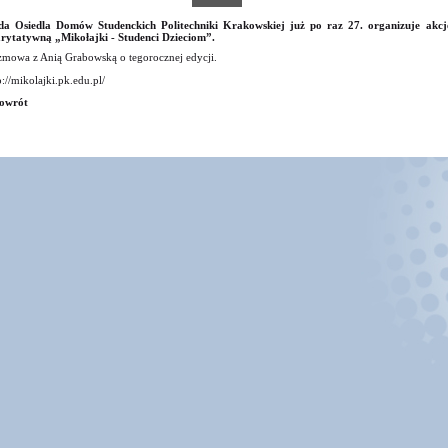
a Osiedla Domów Studenckich Politechniki Krakowskiej już po raz 27. organizuje akcj
rytatywną „Mikołajki - Studenci Dzieciom”.
mowa z Anią Grabowską o tegorocznej edycji.
p://mikolajki.pk.edu.pl/
owrót