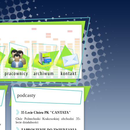
podcasty
35 Lecie Chóru PK "CANTATA"
Chór Politechniki Krakowskiej obchodzi 35-
lecie działalności
e