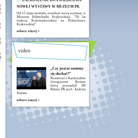
ZAPROSZENIE DO ZWIEDZANIA
y
NOWEJ WYSTAWY W MUZEUM PK
i
ć
Od 15 maja możemy zwiedzać nową wystawę w
Muzeum Politechniki Krakowskiej- "50 lat
tradycji Kościuszkowskiej na Politechnice
w
Krakowskiej"
i
zobacz więcej »
u
j
video
m
ą
–
„Czy jeszcze umiemy
się słuchać?”
Rozmowa z Kardynałem
Grzegorzem Rysiem
którą prowadził JM
Rektor PK prof. Andrzej
Szarata
zobacz więcej »