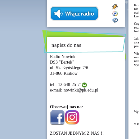
Kom
nie
sta
kre
Czy
roz
bad
Ja
aka
napisz do nas
pra
Wię
Radio Nowinki
nau
nau
DS3 "Bartek"
wyr
ul. Skarżyńskiego 7/6
31-866 Kraków
tel.: 12 648-25-71
e-mail: nowinki@pk.edu.pl
Obserwuj nas na:
Wyw
« p
ZOSTAŃ JEDNYM Z NAS !!