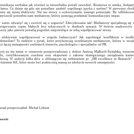
unikacja werbalna jak również ta niewerbalna potrafi zawodzić. Rozmowa to sztuka, dodajm
 łatwa. Co dzieje się gdy nie potrafimy znaleźć wspólnego języka z szefem? W pierwszej chwil
jemy się mniej efektywni. Nie ma mowy o wykorzystaniu naszego potencjału. By odblokowa
atywność potrzebni nam mediatorzy, którzy pomogą przełamać komunikacyjny impas.
 warto odważyć się i zwrócić się o wsparcie? Zdecydowanie tak! Mediatorzy specjalizują się 
wiązywaniu często błahych lecz toksycznych w skutkach sytuacji. W świecie naukowców 
aczy jako pierwsi potrafią pogodzić niepotrafiące ze sobą współpracować strony.
k efektywnie współpracować w zespole badawczym? Jak zapobiegać konfliktom w środk
demickim? To niektóre z pytań, które przyświecają uczelnianym mediatorom, którzy w swoje
cy łączą umiejętności osobistych trenerów, psychologów i specjalistów od PR.
cej na ten temat w rozmowie przeprowadzonej z doktor Justyną Małkuch-Świtalską, trenere
ki, certyfikowanym coachem oraz ekspertem z zakresu strategicznego zarządzania karier
kową. W audycji kilka słów o zbliżającym się webinarium pt. „HR excellence in Research” 
óżnienie KE, które może być praktyczną szansą na zdobycie nowych umiejętności.
iad przeprowadził: Michał Lebiest
owrót