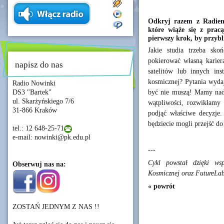
Odkryj razem z Radiem 
które wiąże się z prac
pierwszy krok, by przybl
Jakie studia trzeba sko
pokierować własną karier
napisz do nas
satelitów lub innych in
kosmicznej? Pytania wydaj
Radio Nowinki
być nie muszą! Mamy nadz
DS3 "Bartek"
ul. Skarżyńskiego 7/6
wątpliwości, rozwikłamy
31-866 Kraków
podjąć właściwe decyzje
będziecie mogli przejść 
tel.: 12 648-25-71
e-mail: nowinki@pk.edu.pl
---
Cykl powstał dzięki wsp
Obserwuj nas na:
Kosmicznej oraz FutureLa
« powrót
ZOSTAŃ JEDNYM Z NAS !!