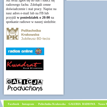
Już teraz zgłoś się do nas i naucz się
radiowego fachu. Zdobądź cenne
doświadczenie i staż pracy. Napisz na
nasz adres e-mail lub na FB lub
przyjdź
w poniedziałek o 20:00
na
spotkanie radiowe w naszej siedzibie.
Facebook
I
nstagram
Poliechnika Krakowska
GALERIA RADIOWA
Nasza P