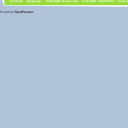
Facebook
I
nstagram
Poliechnika Krakowska
GALERIA RADIOWA
Nasza P
OpenPartners
Powered by