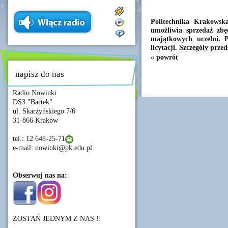
Politechnika Krakowska
umożliwia sprzedaż zb
majątkowych uczelni. P
licytacji. Szczegóły prz
« powrót
napisz do nas
Radio Nowinki
DS3 "Bartek"
ul. Skarżyńskiego 7/6
31-866 Kraków
tel.: 12 648-25-71
e-mail: nowinki@pk.edu.pl
Obserwuj nas na:
ZOSTAŃ JEDNYM Z NAS !!