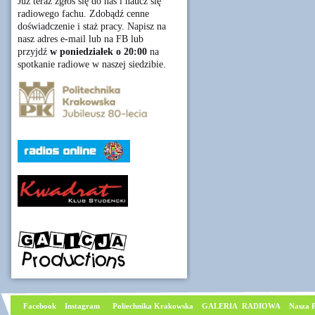
Już teraz zgłoś się do nas i naucz się
radiowego fachu. Zdobądź cenne
doświadczenie i staż pracy. Napisz na
nasz adres e-mail lub na FB lub
przyjdź
w poniedziałek o 20:00
na
spotkanie radiowe w naszej siedzibie.
Facebook
I
nstagram
Poliechnika Krakowska
GALERIA RADIOWA
Nasza P