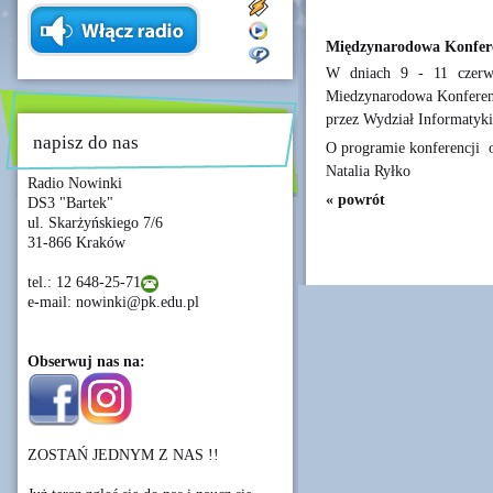
Międzynarodowa Konfer
W dniach 9 - 11 czerwc
Miedzynarodowa Konfere
przez Wydział Informatyki
napisz do nas
O programie konferencji o
Natalia Ryłko
Radio Nowinki
« powrót
DS3 "Bartek"
ul. Skarżyńskiego 7/6
31-866 Kraków
tel.: 12 648-25-71
e-mail: nowinki@pk.edu.pl
Obserwuj nas na:
ZOSTAŃ JEDNYM Z NAS !!