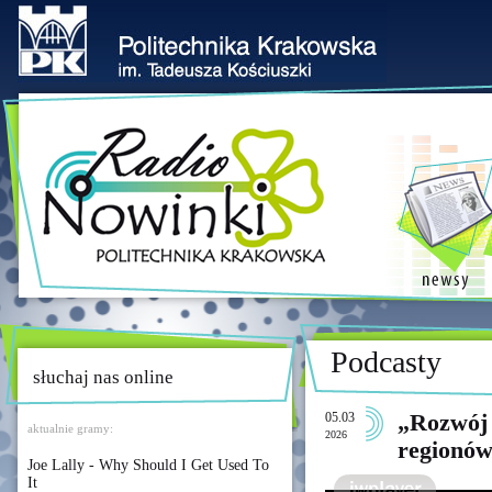
Podcasty
słuchaj nas online
05.03
„Rozwój 
aktualnie gramy:
2026
regionó
Joe Lally - Why Should I Get Used To
It