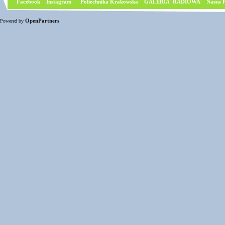
Facebook
I
nstagram
Poliechnika Krakowska
GALERIA RADIOWA
Nasza P
OpenPartners
Powered by