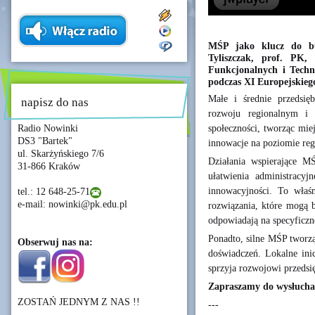
MŚP jako klucz do bu
Tyliszczak, prof. PK
Funkcjonalnych i Techn
podczas XI Europejskie
Małe i średnie przedsi
napisz do nas
rozwoju regionalnym i 
społeczności, tworząc mie
Radio Nowinki
DS3 "Bartek"
innowacje na poziomie re
ul. Skarżyńskiego 7/6
Działania wspierające MŚ
31-866 Kraków
ułatwienia administracyj
innowacyjności. To właś
tel.: 12 648-25-71
e-mail: nowinki@pk.edu.pl
rozwiązania, które mogą b
odpowiadają na specyficzn
Ponadto, silne MŚP tworzą
Obserwuj nas na:
doświadczeń. Lokalne inic
sprzyja rozwojowi przedsięb
Zapraszamy do wysłuchan
ZOSTAŃ JEDNYM Z NAS !!
---