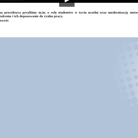
a prorektora pytaliśmy m.in. o rolę studentów w życiu uczelni oraz modernizację meto
tałcenia i ich dopasowanie do rynku pracy.
owrót