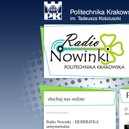
słuchaj nas online
27.
aktualnie gramy:
201
Radio Nowinki - HERRBATKA
sentymentalna