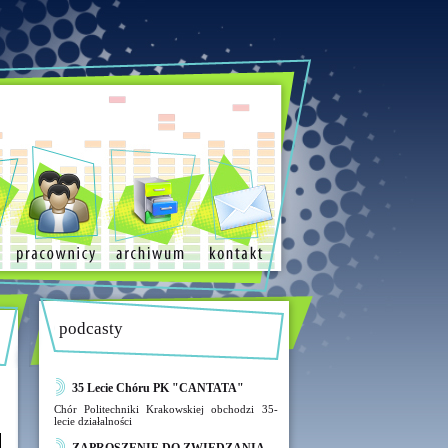
podcasty
35 Lecie Chóru PK "CANTATA"
Chór Politechniki Krakowskiej obchodzi 35-
lecie działalności