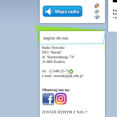
Pan
ksz
« p
napisz do nas
Radio Nowinki
DS3 "Bartek"
ul. Skarżyńskiego 7/6
31-866 Kraków
tel.: 12 648-25-71
e-mail: nowinki@pk.edu.pl
Obserwuj nas na:
ZOSTAŃ JEDNYM Z NAS !!