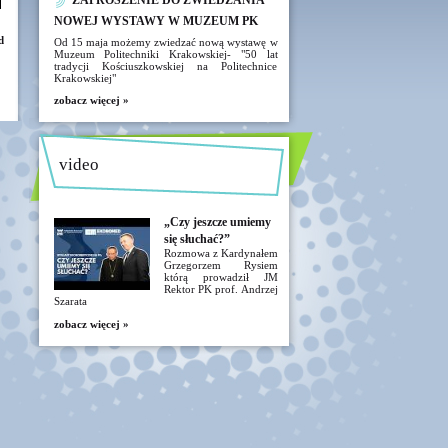
ZAPROSZENIE DO ZWIEDZANIA
NOWEJ WYSTAWY W MUZEUM PK
d
Od 15 maja możemy zwiedzać nową wystawę w
Muzeum Politechniki Krakowskiej- "50 lat
tradycji Kościuszkowskiej na Politechnice
Krakowskiej"
zobacz więcej »
video
„Czy jeszcze umiemy
się słuchać?”
Rozmowa z Kardynałem
Grzegorzem Rysiem
którą prowadził JM
Rektor PK prof. Andrzej
Szarata
zobacz więcej »