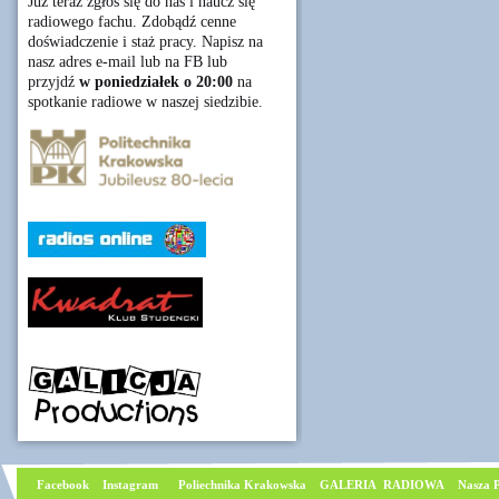
Już teraz zgłoś się do nas i naucz się
radiowego fachu. Zdobądź cenne
doświadczenie i staż pracy. Napisz na
nasz adres e-mail lub na FB lub
przyjdź
w poniedziałek o 20:00
na
spotkanie radiowe w naszej siedzibie.
Facebook
I
nstagram
Poliechnika Krakowska
GALERIA RADIOWA
Nasza P