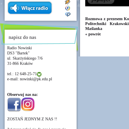
Rozmowa z prezesem Koł
Politechniki Krakows
Maślanka
« powrót
napisz do nas
Radio Nowinki
DS3 "Bartek"
ul. Skarżyńskiego 7/6
31-866 Kraków
tel.: 12 648-25-71
e-mail: nowinki@pk.edu.pl
Obserwuj nas na:
ZOSTAŃ JEDNYM Z NAS !!