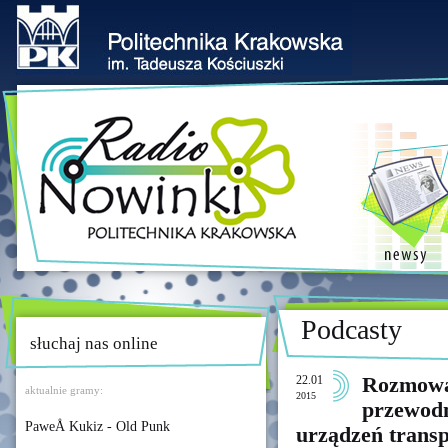
Podcasty
słuchaj nas online
22.01
Rozmowa
aktualnie gramy:
2015
przewodn
PaweÅ Kukiz - Old Punk
urządzeń transp