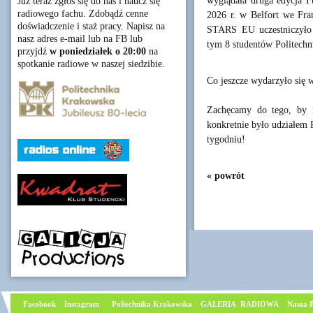
wyglądała druga edycja F
Już teraz zgłoś się do nas i naucz się
radiowego fachu. Zdobądź cenne
2026 r. w Belfort we Fr
doświadczenie i staż pracy. Napisz na
STARS EU uczestniczyło 3
nasz adres e-mail lub na FB lub
tym 8 studentów Politechn
przyjdź
w poniedziałek o 20:00
na
spotkanie radiowe w naszej siedzibie.
Co jeszcze wydarzyło się
Zachęcamy do tego, by 
konkretnie było udziałem 
tygodniu!
« powrót
Facebook
I
nstagram
Poliechnika Krakowska
GALERIA RADIOWA
Nasza P