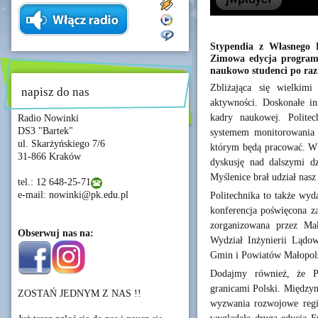
Stypendia z Własnego F
Zimowa edycja programu
naukowo studenci po raz 
Zbliżająca się wielkim
napisz do nas
aktywności. Doskonałe in
kadry naukowej. Polite
Radio Nowinki
DS3 "Bartek"
systemem monitorowania 
ul. Skarżyńskiego 7/6
którym będą pracować. W s
31-866 Kraków
dyskusję nad dalszymi d
Myślenice brał udział nasz
tel.: 12 648-25-71
e-mail: nowinki@pk.edu.pl
Politechnika to także wy
konferencja poświęcona z
zorganizowana przez Ma
Obserwuj nas na:
Wydział Inżynierii Lądo
Gmin i Powiatów Małopols
Dodajmy również, że Po
granicami Polski. Międzyn
ZOSTAŃ JEDNYM Z NAS !!
wyzwania rozwojowe regi