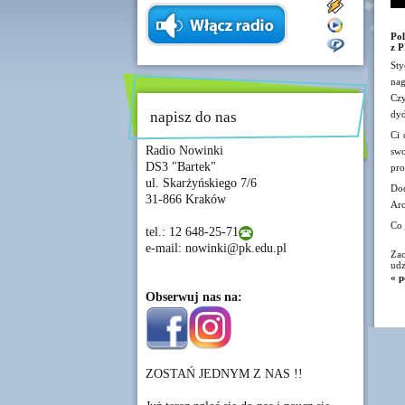
Pol
z P
Sty
nag
Cz
napisz do nas
dyd
Ci 
Radio Nowinki
swo
DS3 "Bartek"
pro
ul. Skarżyńskiego 7/6
Dod
31-866 Kraków
Arc
Co 
tel.: 12 648-25-71
e-mail: nowinki@pk.edu.pl
Zac
udz
« p
Obserwuj nas na:
ZOSTAŃ JEDNYM Z NAS !!