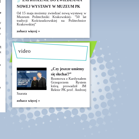
ZAPROSZENIE DO ZWIEDZANIA
NOWEJ WYSTAWY W MUZEUM PK
e
Od 15 maja możemy zwiedzać nową wystawę w
Muzeum Politechniki Krakowskiej- "50 lat
tradycji Kościuszkowskiej na Politechnice
y
Krakowskiej"
h
zobacz więcej »
w
ą
video
z
u
„Czy jeszcze umiemy
się słuchać?”
Rozmowa z Kardynałem
Grzegorzem Rysiem
którą prowadził JM
o
Rektor PK prof. Andrzej
Szarata
zobacz więcej »