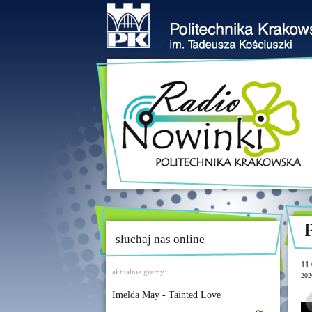
słuchaj nas online
11.
aktualnie gramy:
202
Imelda May - Tainted Love