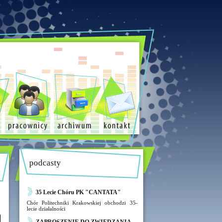
podcasty
35 Lecie Chóru PK "CANTATA"
Chór Politechniki Krakowskiej obchodzi 35-
lecie działalności