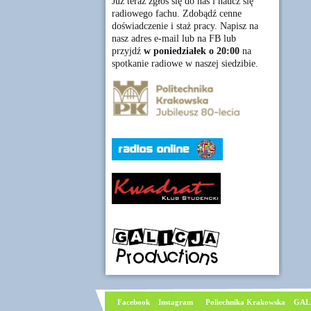
Już teraz zgłoś się do nas i naucz się
radiowego fachu. Zdobądź cenne
doświadczenie i staż pracy. Napisz na
nasz adres e-mail lub na FB lub
przyjdź
w poniedziałek o 20:00
na
spotkanie radiowe w naszej siedzibie.
Facebook
I
nstagram
Poliechnika Krakowska
GAL