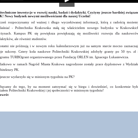
itechniczne inwestycje w rozwój nauki, badań i dydaktyki. Czyżyny jeszcze bardziej związan
K! Nowy budynek nowymi możliwościami dla naszej Uczelni!
czeń rozpoczynamy od ważnej i długo wyczekiwanej informacji, którą z radością możem
łaśniać - Politechnika Krakowska stałą się właścicielem nowego budynku w Krakowskic
yżynach. Kampus PK się powiększa powiększają się możliwości rozwoju dla naukowcó
aktyków, ale również studentów.
ostatni nie próżnują i w nowym roku kalendarzowym już na samym starcie mocno zaznaczaj
je sukcesy. Cztery koła naukowe Politechniki Krakowskiej zdobyły granty po 50 tys. zł 
gramu TURBOgrant organizowanego przez Fundację ORLEN im. Ignacego Łukasiewicza.
atkowo w ramach Nagród Miasta Krakowa nagrodzone zostały prace dyplomowe z Wydział
hitektury PK.
jeszcze wydarzyło się w minionym tygodniu na PK?
hęcamy do tego, by na moment zatrzymać się w biegu i dowiedzieć, co konkretnie był
iałem Politechniki Krakowskiej i jej społeczności w minionym tygodniu!
owrót