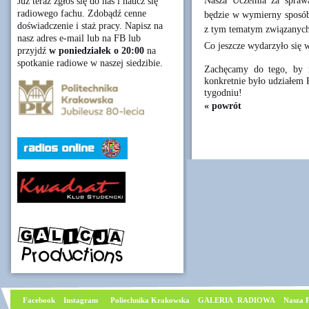
Nasza Uczelnia za sprawą
Już teraz zgłoś się do nas i naucz się
radiowego fachu. Zdobądź cenne
będzie w wymierny sposób
doświadczenie i staż pracy. Napisz na
z tym tematym związanych
nasz adres e-mail lub na FB lub
Co jeszcze wydarzyło się
przyjdź
w poniedziałek o 20:00
na
spotkanie radiowe w naszej siedzibie.
Zachęcamy do tego, by 
konkretnie było udziałem 
tygodniu!
« powrót
Facebook
I
nstagram
Poliechnika Krakowska
GALERIA RADIOWA
Nasza P