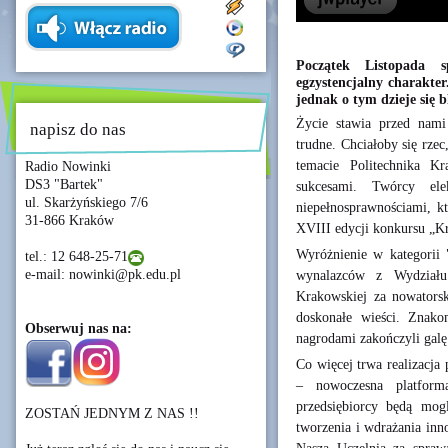
Początek Listopada s
egzystencjalny charakte
jednak o tym dzieje się 
Życie stawia przed nami
napisz do nas
trudne. Chciałoby się rze
temacie Politechnika Kr
Radio Nowinki
DS3 "Bartek"
sukcesami. Twórcy ele
ul. Skarżyńskiego 7/6
niepełnosprawnościami, kt
31-866 Kraków
XVIII edycji konkursu „Kr
Wyróżnienie w kategorii 
tel.: 12 648-25-71
e-mail: nowinki@pk.edu.pl
wynalazców z Wydziału 
Krakowskiej za nowatorsk
doskonałe wieści. Znakom
Obserwuj nas na:
nagrodami zakończyli gal
Co więcej trwa realizacj
– nowoczesna platform
przedsiębiorcy będą mog
ZOSTAŃ JEDNYM Z NAS !!
tworzenia i wdrażania inn