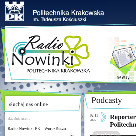
Podcasty
słuchaj nas online
02.11
Reporter
aktualnie gramy:
2025
Politech
Radio Nowinki PK - WorekBuszu