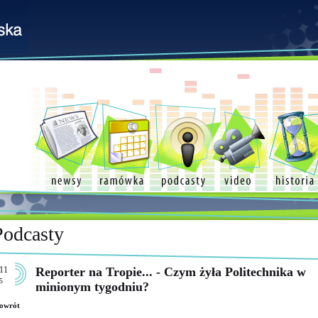
Podcasty
11
Reporter na Tropie... - Czym żyła Politechnika w
5
minionym tygodniu?
owrót