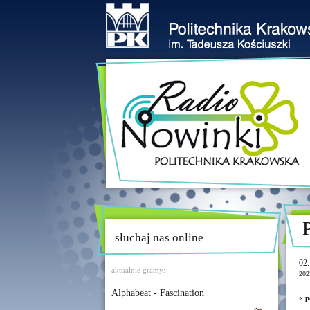
słuchaj nas online
02.
aktualnie gramy:
202
Alphabeat - Fascination
« p