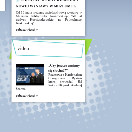
ZAPROSZENIE DO ZWIEDZANIA
NOWEJ WYSTAWY W MUZEUM PK
Od 15 maja możemy zwiedzać nową wystawę w
Muzeum Politechniki Krakowskiej- "50 lat
tradycji Kościuszkowskiej na Politechnice
Krakowskiej"
zobacz więcej »
video
„Czy jeszcze umiemy
się słuchać?”
Rozmowa z Kardynałem
Grzegorzem Rysiem
którą prowadził JM
Rektor PK prof. Andrzej
Szarata
zobacz więcej »