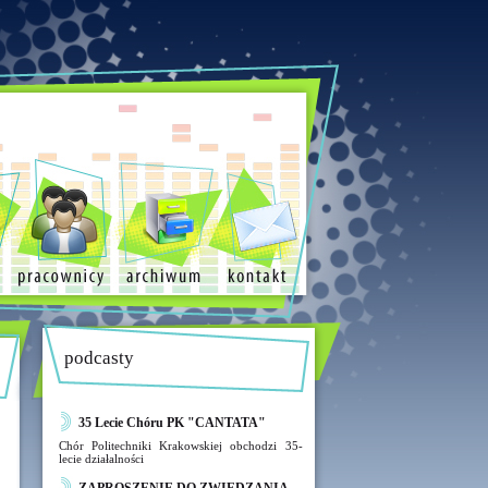
podcasty
35 Lecie Chóru PK "CANTATA"
Chór Politechniki Krakowskiej obchodzi 35-
lecie działalności