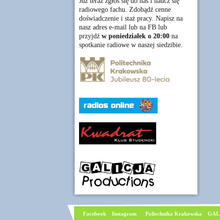
Już teraz zgłoś się do nas i naucz się
radiowego fachu. Zdobądź cenne
doświadczenie i staż pracy. Napisz na
nasz adres e-mail lub na FB lub
przyjdź
w poniedziałek o 20:00
na
spotkanie radiowe w naszej siedzibie.
Facebook
I
nstagram
Poliechnika Krakowska
GAL