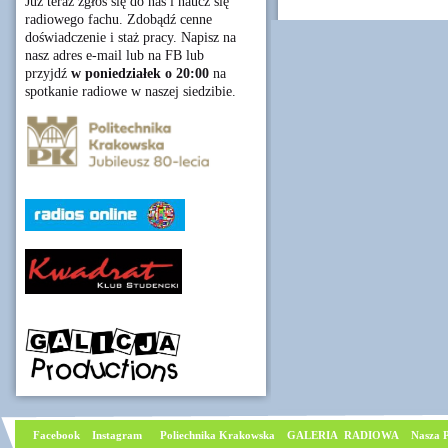
Już teraz zgłoś się do nas i naucz się
radiowego fachu. Zdobądź cenne
doświadczenie i staż pracy. Napisz na
nasz adres e-mail lub na FB lub
przyjdź
w poniedziałek o 20:00
na
spotkanie radiowe w naszej siedzibie.
Facebook
I
nstagram
Poliechnika Krakowska
GALERIA RADIOWA
Nasza P