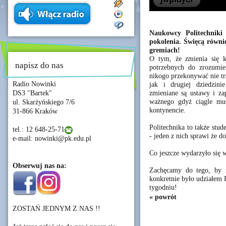
Naukowcy Politechniki
pokolenia. Święcą równi
gremiach!
O tym, że zmienia się kl
napisz do nas
potrzebnych do zrozumie
nikogo przekonywać nie tr
Radio Nowinki
jak i drugiej dziedzin
zmieniane są ustawy i za
DS3 "Bartek"
ważnego gdyż ciągle mu
ul. Skarżyńskiego 7/6
kontynencie.
31-866 Kraków
Politechnika to także stu
tel.: 12 648-25-71
- jeden z nich sprawi że d
e-mail: nowinki@pk.edu.pl
Co jeszcze wydarzyło się
Obserwuj nas na:
Zachęcamy do tego, by 
konkretnie było udziałem 
tygodniu!
« powrót
ZOSTAŃ JEDNYM Z NAS !!