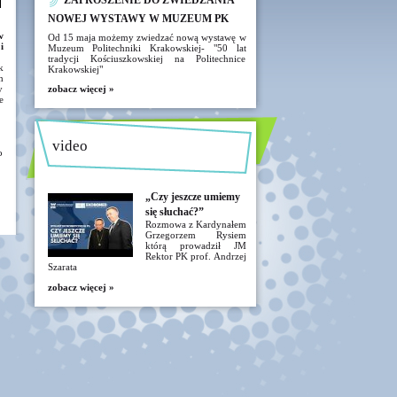
ZAPROSZENIE DO ZWIEDZANIA
NOWEJ WYSTAWY W MUZEUM PK
w
Od 15 maja możemy zwiedzać nową wystawę w
i
Muzeum Politechniki Krakowskiej- "50 lat
tradycji Kościuszkowskiej na Politechnice
k
Krakowskiej"
h
y
zobacz więcej »
e
video
o
„Czy jeszcze umiemy
się słuchać?”
Rozmowa z Kardynałem
Grzegorzem Rysiem
którą prowadził JM
Rektor PK prof. Andrzej
Szarata
zobacz więcej »