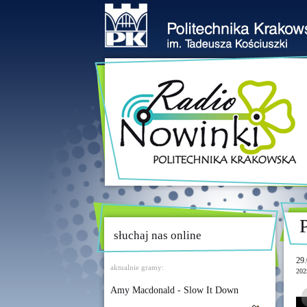
słuchaj nas online
29.
aktualnie gramy:
202
Amy Macdonald - Slow It Down