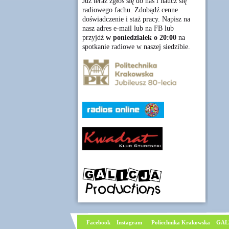
Już teraz zgłoś się do nas i naucz się
radiowego fachu. Zdobądź cenne
doświadczenie i staż pracy. Napisz na
nasz adres e-mail lub na FB lub
przyjdź
w poniedziałek o 20:00
na
spotkanie radiowe w naszej siedzibie.
Facebook
I
nstagram
Poliechnika Krakowska
GAL