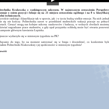
litechnika Krakowska z rankingowym sukcesem. W najnowszym zestawieniu Perspekty
nsuje o osiem pozycji i lokuje się na 21 miejscu zestawienia ogólnego i na 8 w klasyfikacj
elni technicznych.
ywiście rankingi i klasyfikacje tak w sporcie, jak i w życiu budzą wielkie emocje. Na nich jedna
ie się nie kończy. Politechnika nawet w przeddzień studenckich wakacji pracuje na pełnyc
otach. Cieszyć mogą nas kolejne sukcesy naukowców i badaczy, w wolnych chwilach możem
ziwiać nagradzane prace studentów, a gdy upał przypieka ochłodą może być otwarta ponowni
kampusie głównym kawiarnia Łupinka.
jeszcze wydarzyło się w minionym tygodniu na PK?
hęcamy do tego, by na moment zatrzymać się w biegu i dowiedzieć, co konkretnie był
iałem Politechniki Krakowskiej i jej społeczności w minionym tygodniu!
owrót