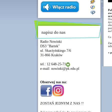
Po
awa
ucz
Ocz
życ
obr
pod
na 
napisz do nas
Co 
Radio Nowinki
Zac
DS3 "Bartek"
udz
ul. Skarżyńskiego 7/6
« p
31-866 Kraków
tel.: 12 648-25-71
e-mail: nowinki@pk.edu.pl
Obserwuj nas na:
ZOSTAŃ JEDNYM Z NAS !!