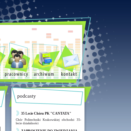
podcasty
35 Lecie Chóru PK "CANTATA"
Chór Politechniki Krakowskiej obchodzi 35-
lecie działalności