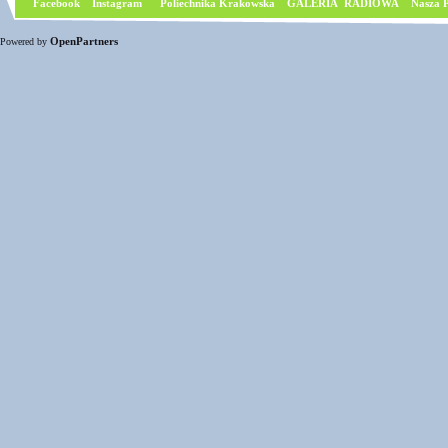
Facebook
I
nstagram
Poliechnika Krakowska
GALERIA RADIOWA
Nasza P
OpenPartners
Powered by