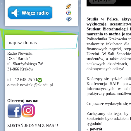
Studia w Polsce, akty
wykluczają uczestnict
Student Biotechnologii
marzenia to można je speł
Politechnika Krakowska t
napisz do nas
znakomity inkubator dla
finansowych nagród, sty
Radio Nowinki
Uczelni. W Sali Senacki
DS3 "Bartek"
studentów, a także dokt
naukowych dziedzinach, 
ul. Skarżyńskiego 7/6
dokonywanych odkryć.
31-866 Kraków
Kończący się tydzień obfi
tel.: 12 648-25-71
Konferencja SAIE pozwo
e-mail: nowinki@pk.edu.pl
informatycznych w edu
praktyczny pokaz możliwo
Obserwuj nas na:
Co jeszcze wydarzyło się
Zachęcamy do tego, by 
konkretnie było udziałem 
tygodniu!
ZOSTAŃ JEDNYM Z NAS !!
« powrót