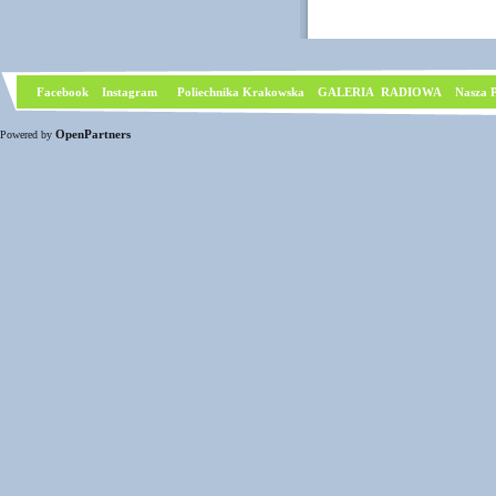
Facebook
I
nstagram
Poliechnika Krakowska
GALERIA RADIOWA
Nasza P
OpenPartners
Powered by