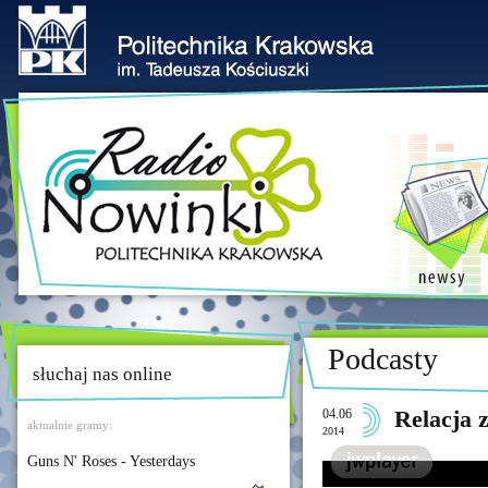
Podcasty
słuchaj nas online
04.06
Relacja 
aktualnie gramy:
2014
Guns N' Roses - Yesterdays