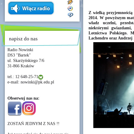
Z wielką przyjemnością 
2014. W powyższym mater
władz uczelni, przedst
niektórymi gwiazdami,
Lotnictwa Polskiego. M
Lachendro oraz Andrzej 
napisz do nas
Radio Nowinki
DS3 "Bartek"
ul. Skarżyńskiego 7/6
31-866 Kraków
tel.: 12 648-25-71
e-mail: nowinki@pk.edu.pl
Obserwuj nas na:
ZOSTAŃ JEDNYM Z NAS !!